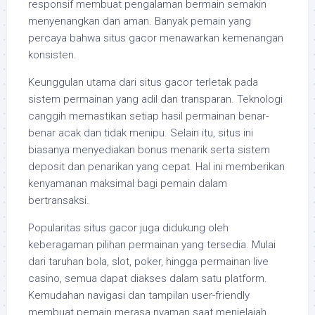
responsif membuat pengalaman bermain semakin
menyenangkan dan aman. Banyak pemain yang
percaya bahwa situs gacor menawarkan kemenangan
konsisten.
Keunggulan utama dari situs gacor terletak pada
sistem permainan yang adil dan transparan. Teknologi
canggih memastikan setiap hasil permainan benar-
benar acak dan tidak menipu. Selain itu, situs ini
biasanya menyediakan bonus menarik serta sistem
deposit dan penarikan yang cepat. Hal ini memberikan
kenyamanan maksimal bagi pemain dalam
bertransaksi.
Popularitas situs gacor juga didukung oleh
keberagaman pilihan permainan yang tersedia. Mulai
dari taruhan bola, slot, poker, hingga permainan live
casino, semua dapat diakses dalam satu platform.
Kemudahan navigasi dan tampilan user-friendly
membuat pemain merasa nyaman saat menjelajah