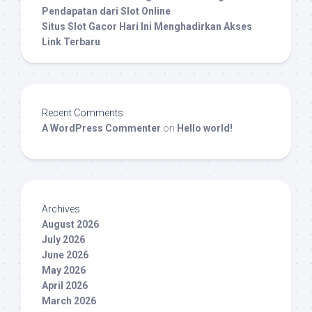
Pendapatan dari Slot Online
Situs Slot Gacor Hari Ini Menghadirkan Akses
Link Terbaru
Recent Comments
A WordPress Commenter
on
Hello world!
Archives
August 2026
July 2026
June 2026
May 2026
April 2026
March 2026