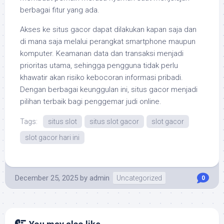
berbagai fitur yang ada.
Akses ke situs gacor dapat dilakukan kapan saja dan
di mana saja melalui perangkat smartphone maupun
komputer. Keamanan data dan transaksi menjadi
prioritas utama, sehingga pengguna tidak perlu
khawatir akan risiko kebocoran informasi pribadi.
Dengan berbagai keunggulan ini, situs gacor menjadi
pilihan terbaik bagi penggemar judi online.
Tags:
situs slot
situs slot gacor
slot gacor
slot gacor hari ini
December 25, 2025
by
admin
Uncategorized
0