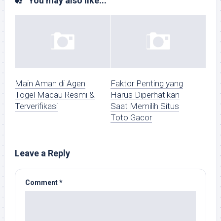
You may also like...
Main Aman di Agen
Faktor Penting yang
Togel Macau Resmi &
Harus Diperhatikan
Terverifikasi
Saat Memilih Situs
Toto Gacor
Leave a Reply
Comment
*