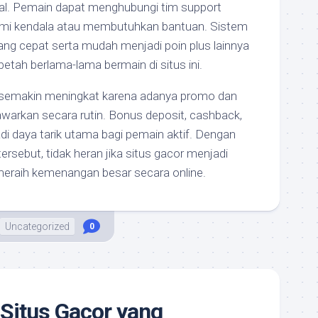
nal. Pemain dapat menghubungi tim support
ami kendala atau membutuhkan bantuan. Sistem
ang cepat serta mudah menjadi poin plus lainnya
tah berlama-lama bermain di situs ini.
r semakin meningkat karena adanya promo dan
warkan secara rutin. Bonus deposit, cashback,
di daya tarik utama bagi pemain aktif. Dengan
rsebut, tidak heran jika situs gacor menjadi
meraih kemenangan besar secara online.
Uncategorized
0
itus Gacor yang