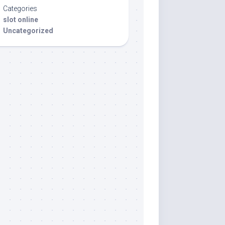
Categories
slot online
Uncategorized