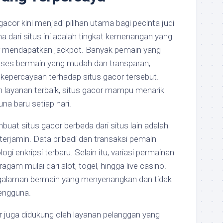
gacor kini menjadi pilihan utama bagi pecinta judi
a dari situs ini adalah tingkat kemenangan yang
ar mendapatkan jackpot. Banyak pemain yang
ses bermain yang mudah dan transparan,
kepercayaan terhadap situs gacor tersebut.
n layanan terbaik, situs gacor mampu menarik
na baru setiap hari.
at situs gacor berbeda dari situs lain adalah
erjamin. Data pribadi dan transaksi pemain
ogi enkripsi terbaru. Selain itu, variasi permainan
agam mulai dari slot, togel, hingga live casino.
ngalaman bermain yang menyenangkan dan tidak
engguna.
r juga didukung oleh layanan pelanggan yang