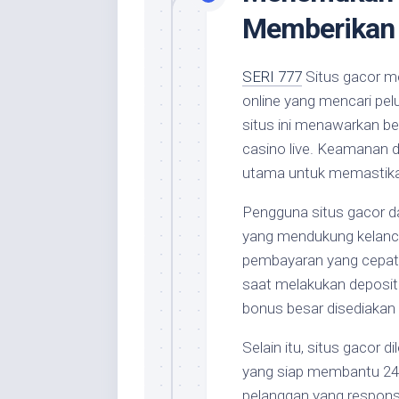
Memberikan 
SERI 777
Situs gacor me
online yang mencari pel
situs ini menawarkan ber
casino live. Keamanan 
utama untuk memastika
Pengguna situs gacor da
yang mendukung kelanca
pembayaran yang cepa
saat melakukan deposi
bonus besar disediakan
Selain itu, situs gacor 
yang siap membantu 24 
pelanggan yang respons