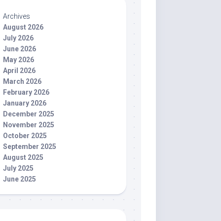
Archives
August 2026
July 2026
June 2026
May 2026
April 2026
March 2026
February 2026
January 2026
December 2025
November 2025
October 2025
September 2025
August 2025
July 2025
June 2025