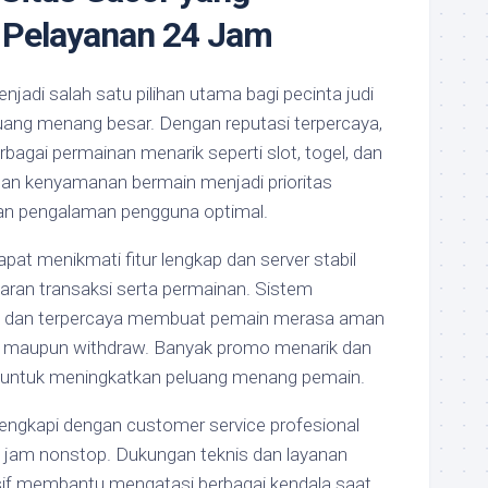
Pelayanan 24 Jam
njadi salah satu pilihan utama bagi pecinta judi
uang menang besar. Dengan reputasi terpercaya,
bagai permainan menarik seperti slot, togel, dan
dan kenyamanan bermain menjadi prioritas
n pengalaman pengguna optimal.
pat menikmati fitur lengkap dan server stabil
ran transaksi serta permainan. Sistem
t dan terpercaya membuat pemain merasa aman
t maupun withdraw. Banyak promo menarik dan
 untuk meningkatkan peluang menang pemain.
dilengkapi dengan customer service profesional
jam nonstop. Dukungan teknis dan layanan
if membantu mengatasi berbagai kendala saat