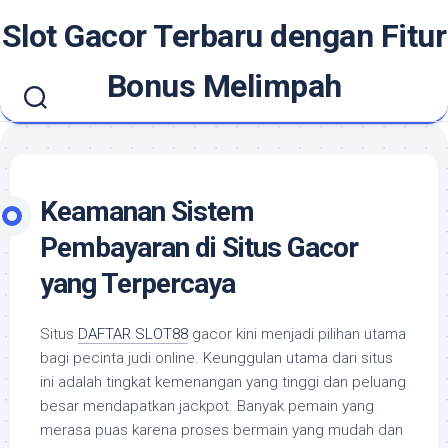
Skip
Slot Gacor Terbaru dengan Fitur
to
content
Bonus Melimpah
Keamanan Sistem
Pembayaran di Situs Gacor
yang Terpercaya
Situs
DAFTAR SLOT88
gacor kini menjadi pilihan utama
bagi pecinta judi online. Keunggulan utama dari situs
ini adalah tingkat kemenangan yang tinggi dan peluang
besar mendapatkan jackpot. Banyak pemain yang
merasa puas karena proses bermain yang mudah dan