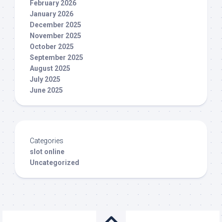
February 2026
January 2026
December 2025
November 2025
October 2025
September 2025
August 2025
July 2025
June 2025
Categories
slot online
Uncategorized