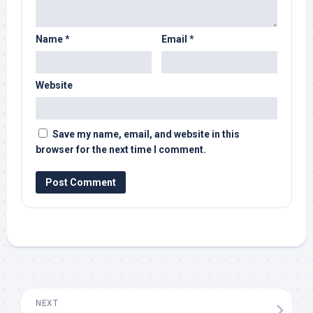
Name
*
Email
*
Website
Save my name, email, and website in this
browser for the next time I comment.
NEXT