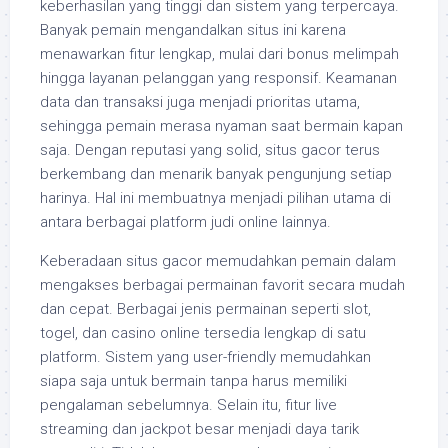
keberhasilan yang tinggi dan sistem yang terpercaya.
Banyak pemain mengandalkan situs ini karena
menawarkan fitur lengkap, mulai dari bonus melimpah
hingga layanan pelanggan yang responsif. Keamanan
data dan transaksi juga menjadi prioritas utama,
sehingga pemain merasa nyaman saat bermain kapan
saja. Dengan reputasi yang solid, situs gacor terus
berkembang dan menarik banyak pengunjung setiap
harinya. Hal ini membuatnya menjadi pilihan utama di
antara berbagai platform judi online lainnya.
Keberadaan situs gacor memudahkan pemain dalam
mengakses berbagai permainan favorit secara mudah
dan cepat. Berbagai jenis permainan seperti slot,
togel, dan casino online tersedia lengkap di satu
platform. Sistem yang user-friendly memudahkan
siapa saja untuk bermain tanpa harus memiliki
pengalaman sebelumnya. Selain itu, fitur live
streaming dan jackpot besar menjadi daya tarik