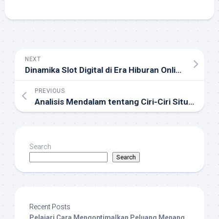
NEXT
Dinamika Slot Digital di Era Hiburan Online
PREVIOUS
Analisis Mendalam tentang Ciri-Ciri Situs Gacor Terpercaya dan Terbaik
Search
Search
Recent Posts
Pelajari Cara Mengoptimalkan Peluang Menang