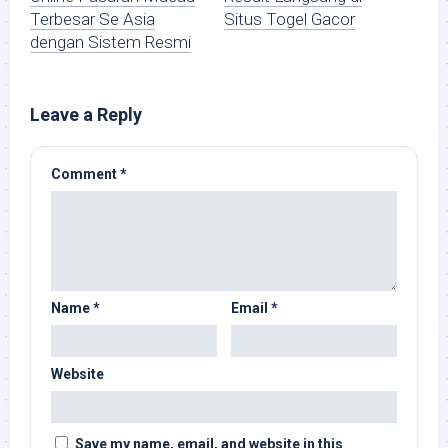
Terbesar Se Asia
Situs Togel Gacor
dengan Sistem Resmi
Leave a Reply
Comment
*
Name
*
Email
*
Website
Save my name, email, and website in this