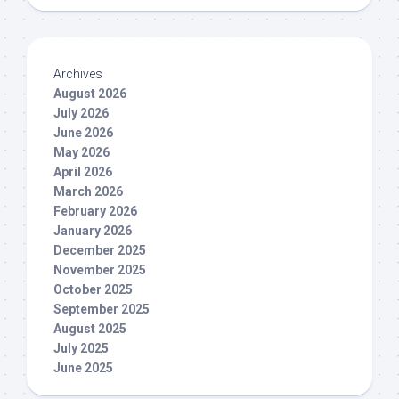
Archives
August 2026
July 2026
June 2026
May 2026
April 2026
March 2026
February 2026
January 2026
December 2025
November 2025
October 2025
September 2025
August 2025
July 2025
June 2025