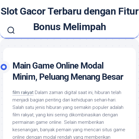
Skip
Slot Gacor Terbaru dengan Fitur
to
content
Bonus Melimpah
Main Game Online Modal
Minim, Peluang Menang Besar
film rakyat
Dalam zaman digital saat ini, hiburan telah
menjadi bagian penting dari kehidupan sehari-hari.
Salah satu jenis hiburan yang semakin populer adalah
film rakyat, yang kini sering dikombinasikan dengan
permainan game online. Selain memberikan
kesenangan, banyak pemain yang mencari situs game
online dengan modal rendah yang memberikan