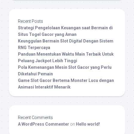
Recent Posts
Strategi Pengelolaan Keuangan saat Bermain di
Situs Togel Gacor yang Aman
Keunggulan Bermain Slot Digital Dengan Sistem
RNG Terpercaya
Panduan Menentukan Waktu Main Terbaik Untuk
Peluang Jackpot Lebih Tinggi
Pola Kemenangan Mesin Slot Gacor yang Perlu
Diketahui Pemain
Game Slot Gacor Bertema Monster Lucu dengan
Animasi Interaktif Menarik
Recent Comments
A WordPress Commenter
on
Hello world!