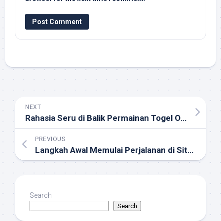
NEXT
Rahasia Seru di Balik Permainan Togel Online
PREVIOUS
Langkah Awal Memulai Perjalanan di Situs Slot Gacor Terpercaya
Search
Search