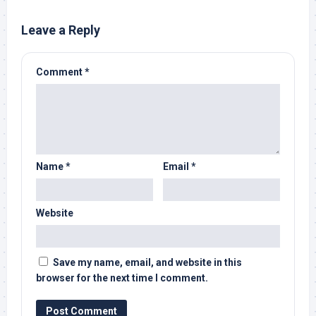
Leave a Reply
Comment
*
Name
*
Email
*
Website
Save my name, email, and website in this
browser for the next time I comment.