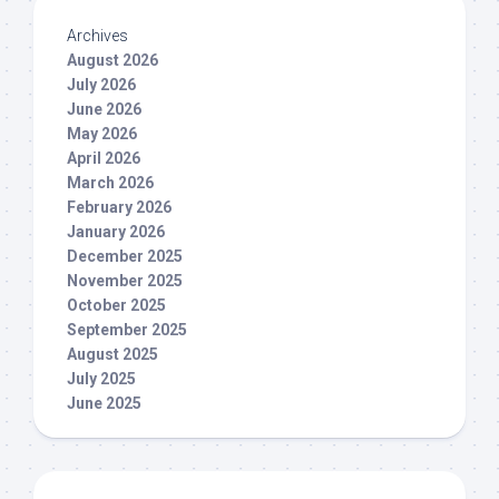
Archives
August 2026
July 2026
June 2026
May 2026
April 2026
March 2026
February 2026
January 2026
December 2025
November 2025
October 2025
September 2025
August 2025
July 2025
June 2025