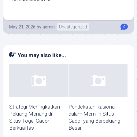
May 21, 2026
by
admin
Uncategorized
0
You may also like...
Strategi Meningkatkan
Pendekatan Rasional
Peluang Menang di
dalam Memilih Situs
Situs Togel Gacor
Gacor yang Berpeluang
Berkualitas
Besar