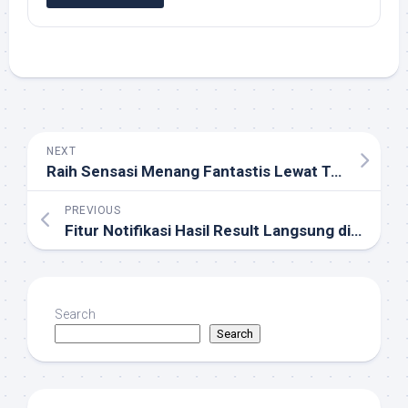
NEXT
Raih Sensasi Menang Fantastis Lewat Toto 4D dan Situs Toto Slot Terbaik
PREVIOUS
Fitur Notifikasi Hasil Result Langsung di Situs Togel Gacor
Search
Search